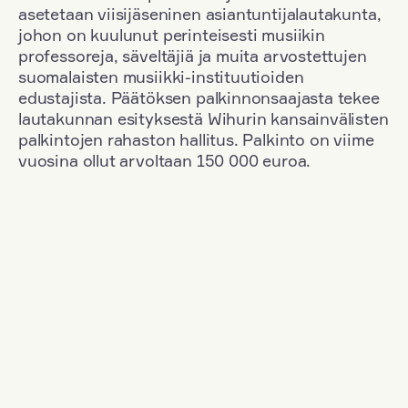
asetetaan viisijäseninen asiantuntijalautakunta,
johon on kuulunut perinteisesti musiikin
professoreja, säveltäjiä ja muita arvostettujen
suomalaisten musiikki-instituutioiden
edustajista. Päätöksen palkinnonsaajasta tekee
lautakunnan esityksestä Wihurin kansainvälisten
palkintojen rahaston hallitus. Palkinto on viime
vuosina ollut arvoltaan 150 000 euroa.
Suodata
Kansallisuus: France
+
Vuosi: 2000
+