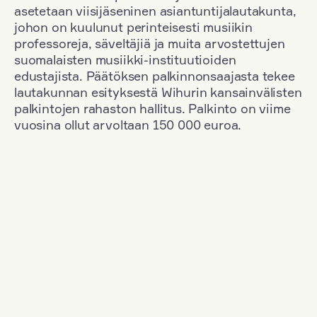
asetetaan viisijäseninen asiantuntijalautakunta,
johon on kuulunut perinteisesti musiikin
professoreja, säveltäjiä ja muita arvostettujen
suomalaisten musiikki-instituutioiden
edustajista. Päätöksen palkinnonsaajasta tekee
lautakunnan esityksestä Wihurin kansainvälisten
palkintojen rahaston hallitus. Palkinto on viime
vuosina ollut arvoltaan 150 000 euroa.
Suodata
Kansallisuus: France
+
Vuosi: 2017
+