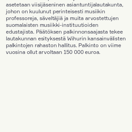
asetetaan viisijäseninen asiantuntijalautakunta,
johon on kuulunut perinteisesti musiikin
professoreja, säveltäjiä ja muita arvostettujen
suomalaisten musiikki-instituutioiden
edustajista. Päätöksen palkinnonsaajasta tekee
lautakunnan esityksestä Wihurin kansainvälisten
palkintojen rahaston hallitus. Palkinto on viime
vuosina ollut arvoltaan 150 000 euroa.
Suodata
Kansallisuus: France
+
Vuosi: 2000
+