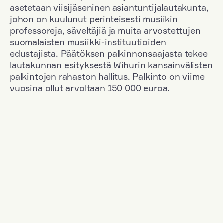
asetetaan viisijäseninen asiantuntijalautakunta,
johon on kuulunut perinteisesti musiikin
professoreja, säveltäjiä ja muita arvostettujen
suomalaisten musiikki-instituutioiden
edustajista. Päätöksen palkinnonsaajasta tekee
lautakunnan esityksestä Wihurin kansainvälisten
palkintojen rahaston hallitus. Palkinto on viime
vuosina ollut arvoltaan 150 000 euroa.
Suodata
Kansallisuus: Germany
+
Vuosi: 1953
+