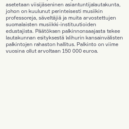
asetetaan viisijäseninen asiantuntijalautakunta,
johon on kuulunut perinteisesti musiikin
professoreja, säveltäjiä ja muita arvostettujen
suomalaisten musiikki-instituutioiden
edustajista. Päätöksen palkinnonsaajasta tekee
lautakunnan esityksestä Wihurin kansainvälisten
palkintojen rahaston hallitus. Palkinto on viime
vuosina ollut arvoltaan 150 000 euroa.
Suodata
Kansallisuus: Germany
+
Vuosi: 1971
+