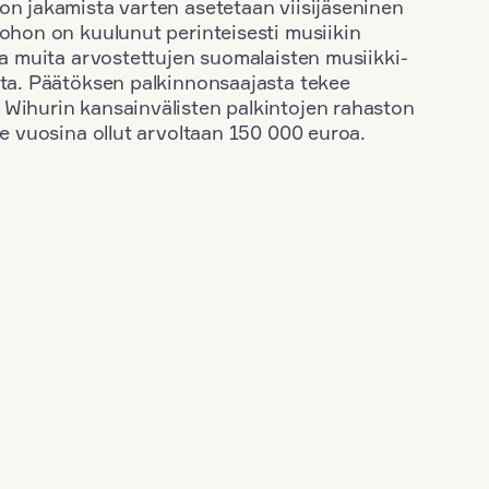
on jakamista varten asetetaan viisijäseninen
johon on kuulunut perinteisesti musiikin
 ja muita arvostettujen suomalaisten musiikki-
sta. Päätöksen palkinnonsaajasta tekee
 Wihurin kansainvälisten palkintojen rahaston
ime vuosina ollut arvoltaan 150 000 euroa.
+
Vuosi: 2000
+