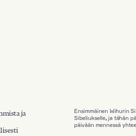
Ensimmäinen Wihurin Sib
mmista ja
Sibeliukselle
,
ja tähän p
päivään mennessä yhtee
lisesti