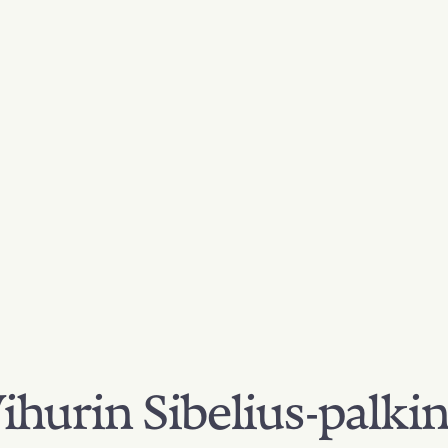
hurin Sibelius-palki