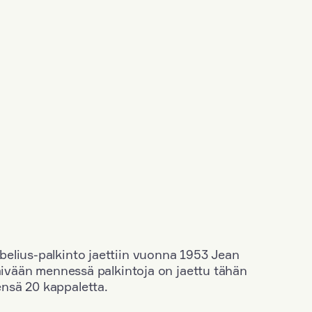
elius-palkinto jaettiin vuonna 1953 Jean
äivään mennessä palkintoja on jaettu tähän
nsä 20 kappaletta.