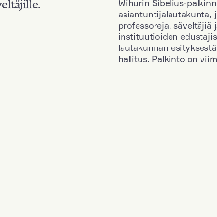
Wihurin Sibelius-palkinn
eltäjille.
asiantuntijalautakunta, 
professoreja, säveltäjiä
instituutioiden edustaji
lautakunnan esityksestä
hallitus. Palkinto on vi
Kansallisuus: Germany