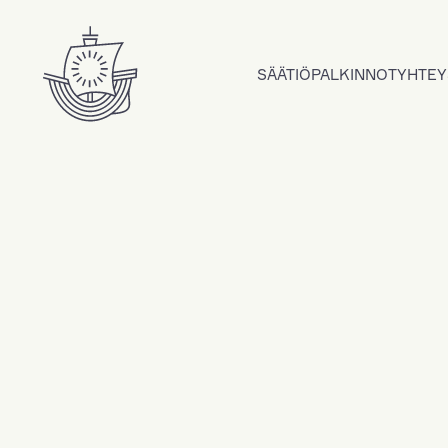
Hyppää sisältöön
SÄÄTIÖ
PALKINNOT
YHTEY