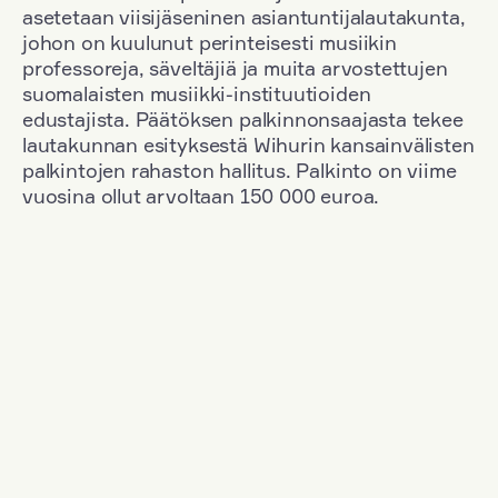
asetetaan viisijäseninen asiantuntijalautakunta,
johon on kuulunut perinteisesti musiikin
professoreja, säveltäjiä ja muita arvostettujen
suomalaisten musiikki-instituutioiden
edustajista. Päätöksen palkinnonsaajasta tekee
lautakunnan esityksestä Wihurin kansainvälisten
palkintojen rahaston hallitus. Palkinto on viime
vuosina ollut arvoltaan 150 000 euroa.
Suodata
Kansallisuus: Germany
+
Vuosi: 2020
+