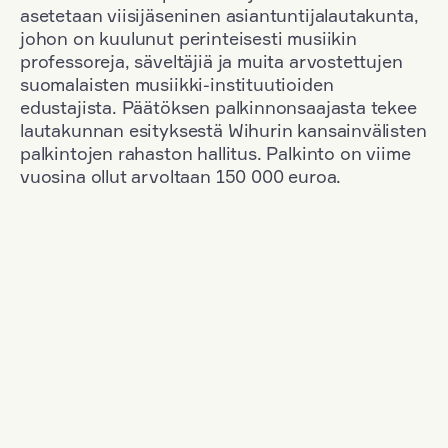
asetetaan viisijäseninen asiantuntijalautakunta,
johon on kuulunut perinteisesti musiikin
professoreja, säveltäjiä ja muita arvostettujen
suomalaisten musiikki-instituutioiden
edustajista. Päätöksen palkinnonsaajasta tekee
lautakunnan esityksestä Wihurin kansainvälisten
palkintojen rahaston hallitus. Palkinto on viime
vuosina ollut arvoltaan 150 000 euroa.
Suodata
Kansallisuus: Germany
+
Vuosi: 1953
+