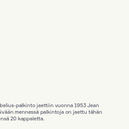
elius-palkinto jaettiin vuonna 1953 Jean
äivään mennessä palkintoja on jaettu tähän
nsä 20 kappaletta.