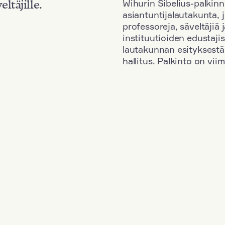
Wihurin Sibelius-palkinn
eltäjille.
asiantuntijalautakunta, 
professoreja, säveltäjiä
instituutioiden edustaji
lautakunnan esityksestä
hallitus. Palkinto on vi
Kansallisuus: Germany