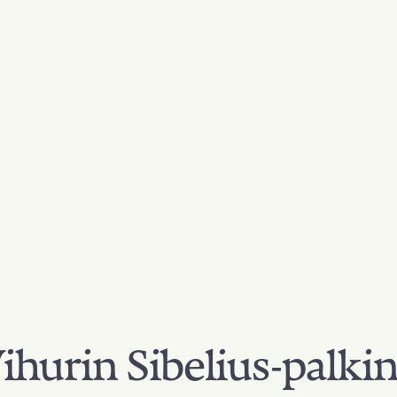
hurin Sibelius-palki