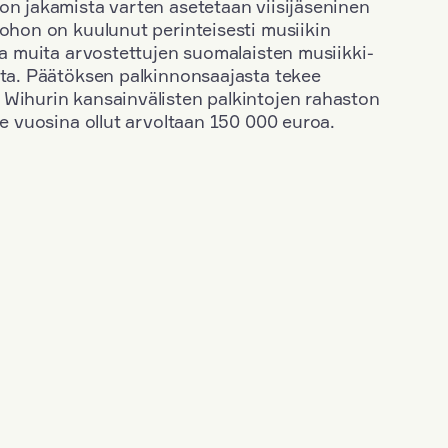
on jakamista varten asetetaan viisijäseninen
johon on kuulunut perinteisesti musiikin
 ja muita arvostettujen suomalaisten musiikki-
sta. Päätöksen palkinnonsaajasta tekee
 Wihurin kansainvälisten palkintojen rahaston
ime vuosina ollut arvoltaan 150 000 euroa.
+
Vuosi: 2012
+