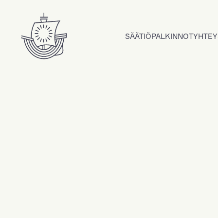
Hyppää sisältöön
SÄÄTIÖ
PALKINNOT
YHTEY