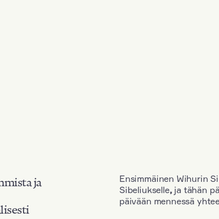
Ensimmäinen Wihurin Sib
mmista ja
Sibeliukselle
,
ja tähän p
päivään mennessä yhtee
lisesti