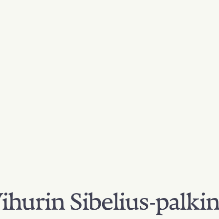
hurin Sibelius-palki