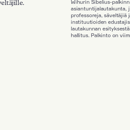
Wihurin Sibelius-palkinn
eltäjille.
asiantuntijalautakunta, 
professoreja, säveltäjiä
instituutioiden edustaji
lautakunnan esityksestä
hallitus. Palkinto on vi
Kansallisuus: Germany