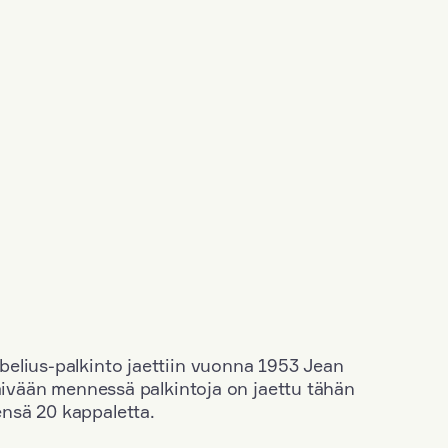
elius-palkinto jaettiin vuonna 1953 Jean
äivään mennessä palkintoja on jaettu tähän
nsä 20 kappaletta.