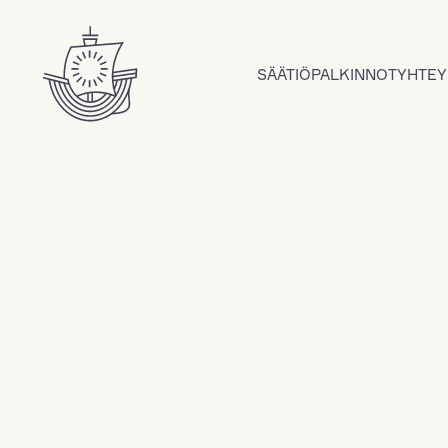
Hyppää sisältöön
SÄÄTIÖ
PALKINNOT
YHTEY