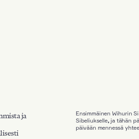
Ensimmäinen Wihurin Sib
mmista ja
Sibeliukselle
,
ja tähän p
päivään mennessä yhtee
lisesti