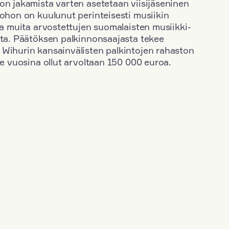
on jakamista varten asetetaan viisijäseninen
johon on kuulunut perinteisesti musiikin
 ja muita arvostettujen suomalaisten musiikki-
sta. Päätöksen palkinnonsaajasta tekee
 Wihurin kansainvälisten palkintojen rahaston
ime vuosina ollut arvoltaan 150 000 euroa.
+
Vuosi: 2020
+