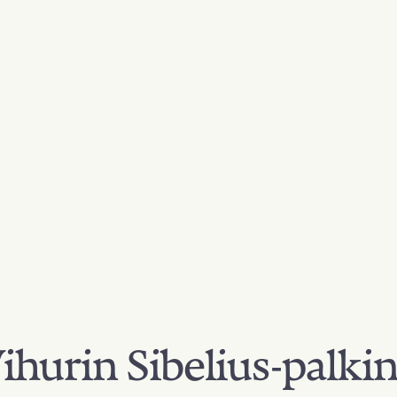
hurin Sibelius-palki