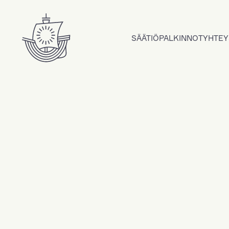
Hyppää sisältöön
SÄÄTIÖ
PALKINNOT
YHTEY