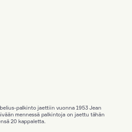
elius-palkinto jaettiin vuonna 1953 Jean
äivään mennessä palkintoja on jaettu tähän
nsä 20 kappaletta.