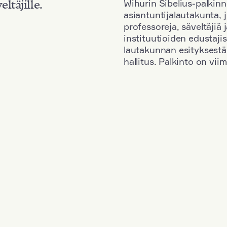
Wihurin Sibelius-palkinn
eltäjille.
asiantuntijalautakunta, 
professoreja, säveltäjiä
instituutioiden edustaji
lautakunnan esityksestä
hallitus. Palkinto on vi
Kansallisuus: Germany