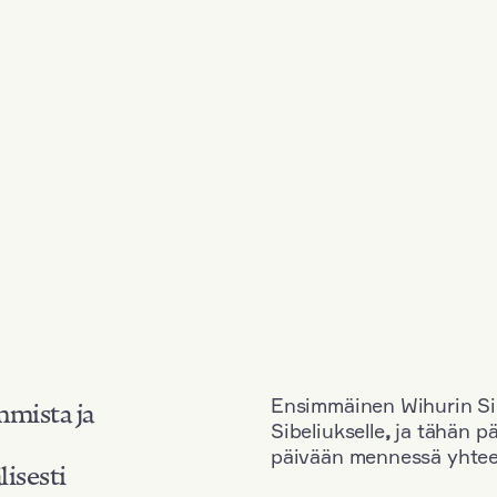
Ensimmäinen Wihurin Sib
mmista ja
Sibeliukselle
,
ja tähän p
päivään mennessä yhtee
lisesti