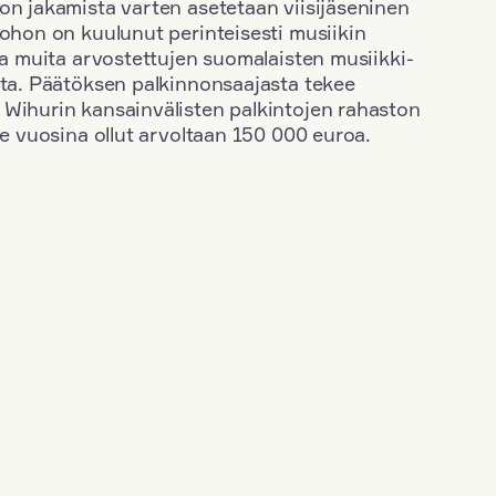
on jakamista varten asetetaan viisijäseninen
johon on kuulunut perinteisesti musiikin
 ja muita arvostettujen suomalaisten musiikki-
sta. Päätöksen palkinnonsaajasta tekee
 Wihurin kansainvälisten palkintojen rahaston
ime vuosina ollut arvoltaan 150 000 euroa.
+
Vuosi: 2012
+