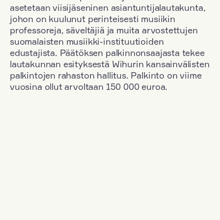
asetetaan viisijäseninen asiantuntijalautakunta,
johon on kuulunut perinteisesti musiikin
professoreja, säveltäjiä ja muita arvostettujen
suomalaisten musiikki-instituutioiden
edustajista. Päätöksen palkinnonsaajasta tekee
lautakunnan esityksestä Wihurin kansainvälisten
palkintojen rahaston hallitus. Palkinto on viime
vuosina ollut arvoltaan 150 000 euroa.
Suodata
Kansallisuus: Germany
+
Vuosi: 1953
+