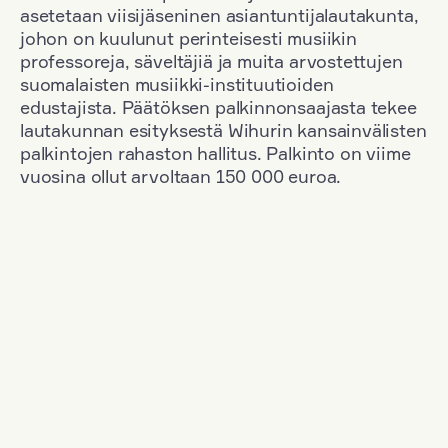
asetetaan viisijäseninen asiantuntijalautakunta,
johon on kuulunut perinteisesti musiikin
professoreja, säveltäjiä ja muita arvostettujen
suomalaisten musiikki-instituutioiden
edustajista. Päätöksen palkinnonsaajasta tekee
lautakunnan esityksestä Wihurin kansainvälisten
palkintojen rahaston hallitus. Palkinto on viime
vuosina ollut arvoltaan 150 000 euroa.
Suodata
Kansallisuus: Germany
+
Vuosi: 2017
+