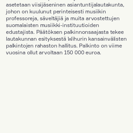
asetetaan viisijäseninen asiantuntijalautakunta,
johon on kuulunut perinteisesti musiikin
professoreja, säveltäjiä ja muita arvostettujen
suomalaisten musiikki-instituutioiden
edustajista. Päätöksen palkinnonsaajasta tekee
lautakunnan esityksestä Wihurin kansainvälisten
palkintojen rahaston hallitus. Palkinto on viime
vuosina ollut arvoltaan 150 000 euroa.
Suodata
Kansallisuus: Germany
+
Vuosi: 2020
+