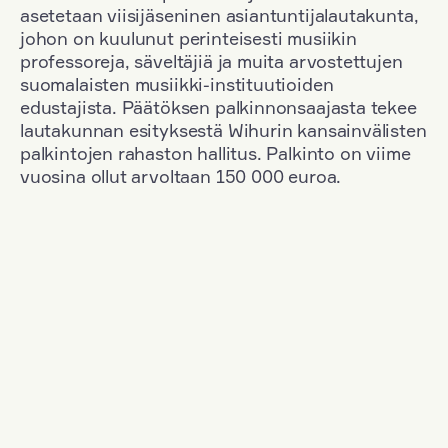
asetetaan viisijäseninen asiantuntijalautakunta,
johon on kuulunut perinteisesti musiikin
professoreja, säveltäjiä ja muita arvostettujen
suomalaisten musiikki-instituutioiden
edustajista. Päätöksen palkinnonsaajasta tekee
lautakunnan esityksestä Wihurin kansainvälisten
palkintojen rahaston hallitus. Palkinto on viime
vuosina ollut arvoltaan 150 000 euroa.
Suodata
Kansallisuus: Germany
+
Vuosi: 2000
+