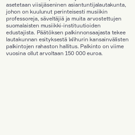
asetetaan viisijäseninen asiantuntijalautakunta,
johon on kuulunut perinteisesti musiikin
professoreja, säveltäjiä ja muita arvostettujen
suomalaisten musiikki-instituutioiden
edustajista. Päätöksen palkinnonsaajasta tekee
lautakunnan esityksestä Wihurin kansainvälisten
palkintojen rahaston hallitus. Palkinto on viime
vuosina ollut arvoltaan 150 000 euroa.
Suodata
Kansallisuus: Germany
+
Vuosi: 2015
+