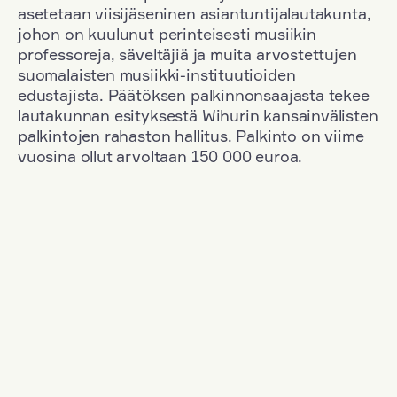
asetetaan viisijäseninen asiantuntijalautakunta,
johon on kuulunut perinteisesti musiikin
professoreja, säveltäjiä ja muita arvostettujen
suomalaisten musiikki-instituutioiden
edustajista. Päätöksen palkinnonsaajasta tekee
lautakunnan esityksestä Wihurin kansainvälisten
palkintojen rahaston hallitus. Palkinto on viime
vuosina ollut arvoltaan 150 000 euroa.
Suodata
Kansallisuus: Germany
+
Vuosi: 2000
+