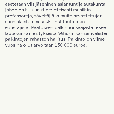
asetetaan viisijäseninen asiantuntijalautakunta,
johon on kuulunut perinteisesti musiikin
professoreja, säveltäjiä ja muita arvostettujen
suomalaisten musiikki-instituutioiden
edustajista. Päätöksen palkinnonsaajasta tekee
lautakunnan esityksestä Wihurin kansainvälisten
palkintojen rahaston hallitus. Palkinto on viime
vuosina ollut arvoltaan 150 000 euroa.
Suodata
Kansallisuus: Germany
+
Vuosi: 2000
+