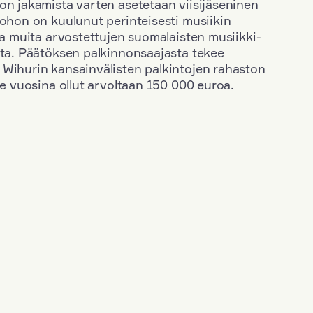
on jakamista varten asetetaan viisijäseninen
johon on kuulunut perinteisesti musiikin
 ja muita arvostettujen suomalaisten musiikki-
sta. Päätöksen palkinnonsaajasta tekee
 Wihurin kansainvälisten palkintojen rahaston
ime vuosina ollut arvoltaan 150 000 euroa.
+
Vuosi: 2015
+