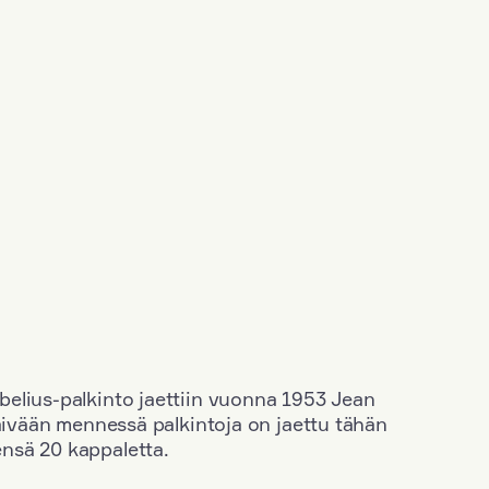
elius-palkinto jaettiin vuonna 1953 Jean
äivään mennessä palkintoja on jaettu tähän
nsä 20 kappaletta.