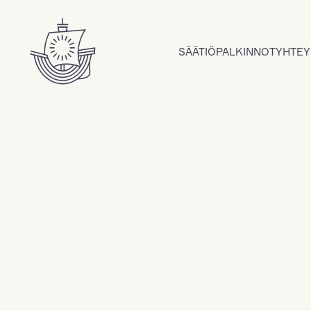
Hyppää sisältöön
SÄÄTIÖ
PALKINNOT
YHTEY