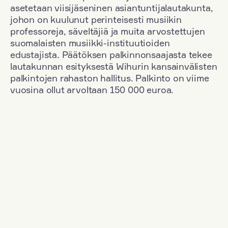
asetetaan viisijäseninen asiantuntijalautakunta,
johon on kuulunut perinteisesti musiikin
professoreja, säveltäjiä ja muita arvostettujen
suomalaisten musiikki-instituutioiden
edustajista. Päätöksen palkinnonsaajasta tekee
lautakunnan esityksestä Wihurin kansainvälisten
palkintojen rahaston hallitus. Palkinto on viime
vuosina ollut arvoltaan 150 000 euroa.
Suodata
Kansallisuus: Germany
+
Vuosi: 1965
+