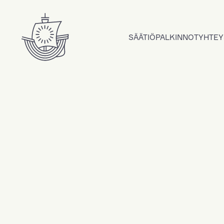
Hyppää sisältöön
SÄÄTIÖ
PALKINNOT
YHTEY