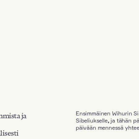
Ensimmäinen Wihurin Sib
mmista ja
Sibeliukselle
,
ja tähän p
päivään mennessä yhtee
lisesti