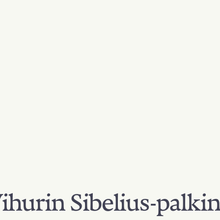
hurin Sibelius-palki