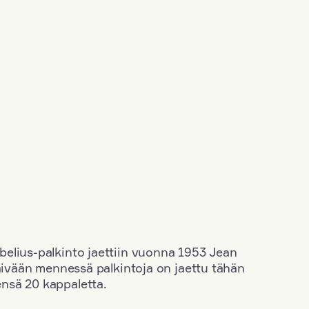
elius-palkinto jaettiin vuonna 1953 Jean
äivään mennessä palkintoja on jaettu tähän
nsä 20 kappaletta.