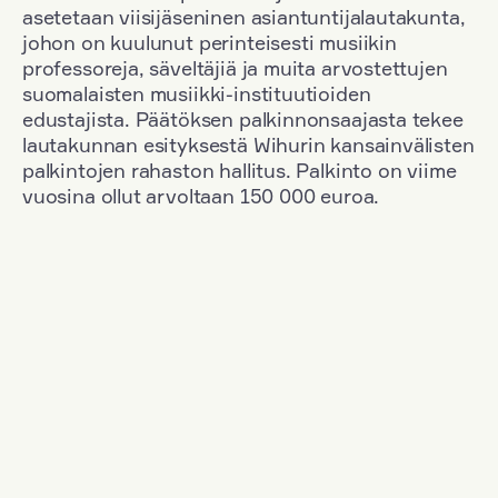
asetetaan viisijäseninen asiantuntijalautakunta,
johon on kuulunut perinteisesti musiikin
professoreja, säveltäjiä ja muita arvostettujen
suomalaisten musiikki-instituutioiden
edustajista. Päätöksen palkinnonsaajasta tekee
lautakunnan esityksestä Wihurin kansainvälisten
palkintojen rahaston hallitus. Palkinto on viime
vuosina ollut arvoltaan 150 000 euroa.
Suodata
Kansallisuus: Great Britain
+
Vuosi: 1953
+