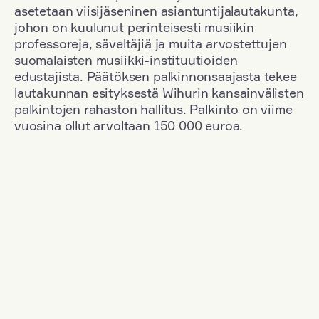
asetetaan viisijäseninen asiantuntijalautakunta,
johon on kuulunut perinteisesti musiikin
professoreja, säveltäjiä ja muita arvostettujen
suomalaisten musiikki-instituutioiden
edustajista. Päätöksen palkinnonsaajasta tekee
lautakunnan esityksestä Wihurin kansainvälisten
palkintojen rahaston hallitus. Palkinto on viime
vuosina ollut arvoltaan 150 000 euroa.
Suodata
Kansallisuus: Great Britain
+
Vuosi: 1953
+