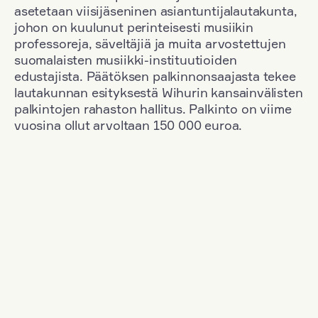
asetetaan viisijäseninen asiantuntijalautakunta,
johon on kuulunut perinteisesti musiikin
professoreja, säveltäjiä ja muita arvostettujen
suomalaisten musiikki-instituutioiden
edustajista. Päätöksen palkinnonsaajasta tekee
lautakunnan esityksestä Wihurin kansainvälisten
palkintojen rahaston hallitus. Palkinto on viime
vuosina ollut arvoltaan 150 000 euroa.
Suodata
Kansallisuus: Great Britain
+
Vuosi: 1953
+