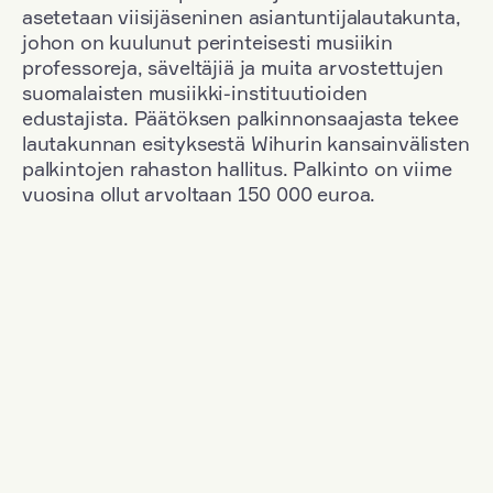
asetetaan viisijäseninen asiantuntijalautakunta,
johon on kuulunut perinteisesti musiikin
professoreja, säveltäjiä ja muita arvostettujen
suomalaisten musiikki-instituutioiden
edustajista. Päätöksen palkinnonsaajasta tekee
lautakunnan esityksestä Wihurin kansainvälisten
palkintojen rahaston hallitus. Palkinto on viime
vuosina ollut arvoltaan 150 000 euroa.
Suodata
Kansallisuus: Great Britain
+
Vuosi: 1971
+