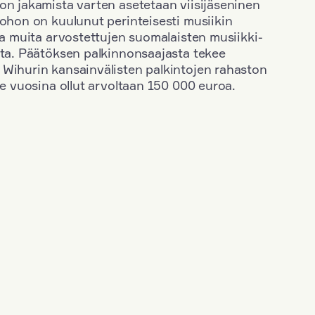
on jakamista varten asetetaan viisijäseninen
johon on kuulunut perinteisesti musiikin
 ja muita arvostettujen suomalaisten musiikki-
sta. Päätöksen palkinnonsaajasta tekee
 Wihurin kansainvälisten palkintojen rahaston
ime vuosina ollut arvoltaan 150 000 euroa.
+
Vuosi: 1963
+