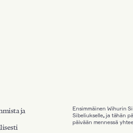
Ensimmäinen Wihurin Sib
mmista ja
Sibeliukselle
,
ja tähän p
päivään mennessä yhtee
lisesti