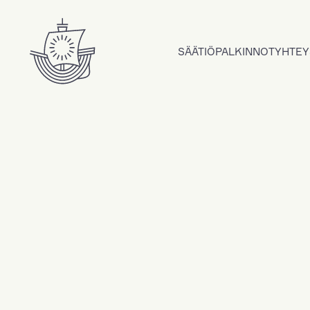
Hyppää sisältöön
SÄÄTIÖ
PALKINNOT
YHTEY