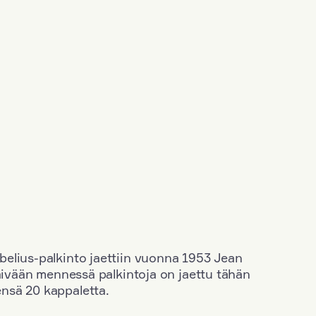
elius-palkinto jaettiin vuonna 1953 Jean
äivään mennessä palkintoja on jaettu tähän
nsä 20 kappaletta.