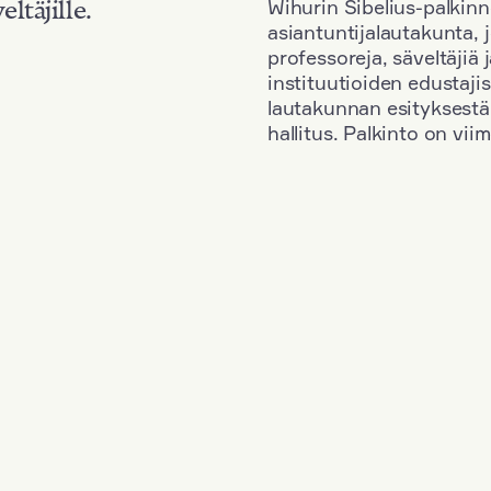
Wihurin Sibelius-palkinn
eltäjille.
asiantuntijalautakunta, 
professoreja, säveltäjiä
instituutioiden edustaji
lautakunnan esityksestä
hallitus. Palkinto on vi
Kansallisuus: Great Britain