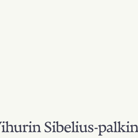
hurin Sibelius-palki