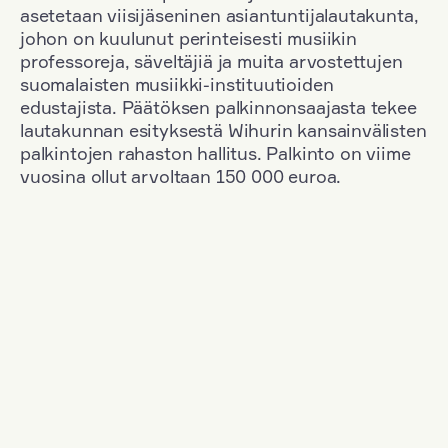
asetetaan viisijäseninen asiantuntijalautakunta,
johon on kuulunut perinteisesti musiikin
professoreja, säveltäjiä ja muita arvostettujen
suomalaisten musiikki-instituutioiden
edustajista. Päätöksen palkinnonsaajasta tekee
lautakunnan esityksestä Wihurin kansainvälisten
palkintojen rahaston hallitus. Palkinto on viime
vuosina ollut arvoltaan 150 000 euroa.
Suodata
Kansallisuus: Great Britain
+
Vuosi: 1953
+