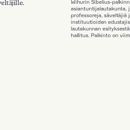
Wihurin Sibelius-palkinn
eltäjille.
asiantuntijalautakunta, 
professoreja, säveltäjiä
instituutioiden edustaji
lautakunnan esityksestä
hallitus. Palkinto on vi
Kansallisuus: Great Britain