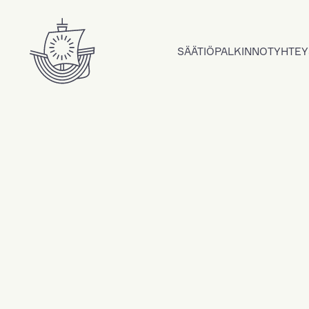
Hyppää sisältöön
SÄÄTIÖ
PALKINNOT
YHTEY