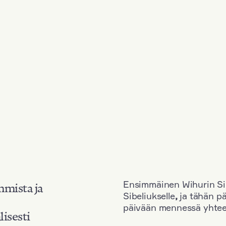
Ensimmäinen Wihurin Sib
mmista ja
Sibeliukselle
,
ja tähän p
päivään mennessä yhtee
lisesti