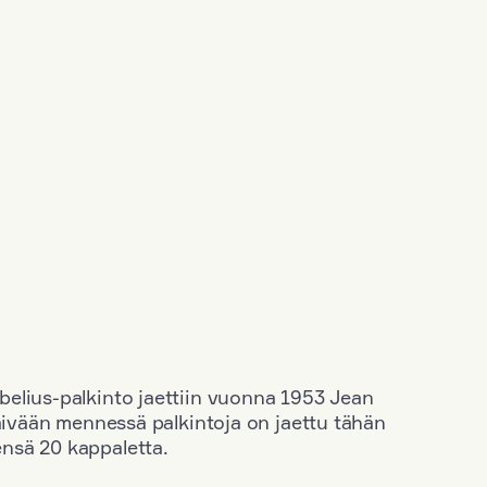
elius-palkinto jaettiin vuonna 1953 Jean
äivään mennessä palkintoja on jaettu tähän
nsä 20 kappaletta.