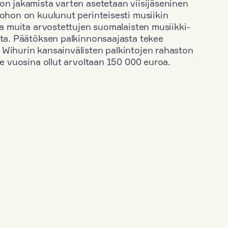
on jakamista varten asetetaan viisijäseninen
johon on kuulunut perinteisesti musiikin
 ja muita arvostettujen suomalaisten musiikki-
sta. Päätöksen palkinnonsaajasta tekee
 Wihurin kansainvälisten palkintojen rahaston
ime vuosina ollut arvoltaan 150 000 euroa.
+
Vuosi: 2000
+