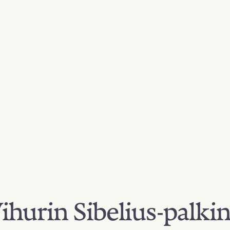
hurin Sibelius-palki