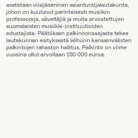
asetetaan viisijäseninen asiantuntijalautakunta,
johon on kuulunut perinteisesti musiikin
professoreja, säveltäjiä ja muita arvostettujen
suomalaisten musiikki-instituutioiden
edustajista. Päätöksen palkinnonsaajasta tekee
lautakunnan esityksestä Wihurin kansainvälisten
palkintojen rahaston hallitus. Palkinto on viime
vuosina ollut arvoltaan 150 000 euroa.
Suodata
Kansallisuus: Poland
+
Vuosi: 1965
+