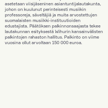
asetetaan viisijäseninen asiantuntijalautakunta,
johon on kuulunut perinteisesti musiikin
professoreja, säveltäjiä ja muita arvostettujen
suomalaisten musiikki-instituutioiden
edustajista. Päätöksen palkinnonsaajasta tekee
lautakunnan esityksestä Wihurin kansainvälisten
palkintojen rahaston hallitus. Palkinto on viime
vuosina ollut arvoltaan 150 000 euroa.
Suodata
Kansallisuus: Poland
+
Vuosi: 1965
+