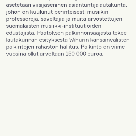
asetetaan viisijäseninen asiantuntijalautakunta,
johon on kuulunut perinteisesti musiikin
professoreja, säveltäjiä ja muita arvostettujen
suomalaisten musiikki-instituutioiden
edustajista. Päätöksen palkinnonsaajasta tekee
lautakunnan esityksestä Wihurin kansainvälisten
palkintojen rahaston hallitus. Palkinto on viime
vuosina ollut arvoltaan 150 000 euroa.
Suodata
Kansallisuus: Poland
+
Vuosi: 2015
+