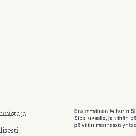
Ensimmäinen Wihurin Sib
mmista ja
Sibeliukselle
,
ja tähän p
päivään mennessä yhtee
lisesti