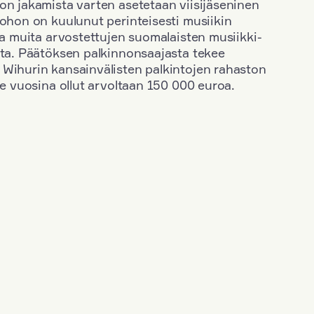
on jakamista varten asetetaan viisijäseninen
johon on kuulunut perinteisesti musiikin
 ja muita arvostettujen suomalaisten musiikki-
sta. Päätöksen palkinnonsaajasta tekee
 Wihurin kansainvälisten palkintojen rahaston
ime vuosina ollut arvoltaan 150 000 euroa.
+
Vuosi: 1953
+