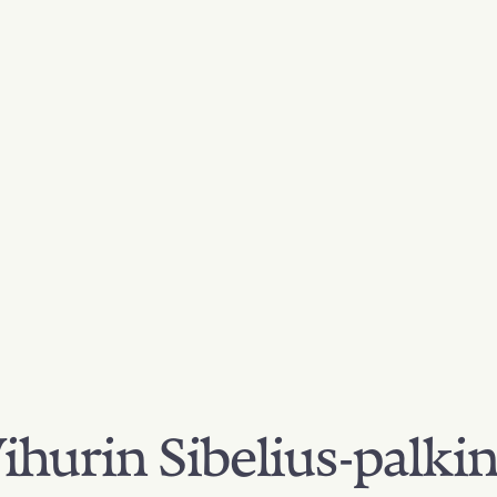
hurin Sibelius-palki