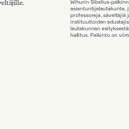
Wihurin Sibelius-palkinn
eltäjille.
asiantuntijalautakunta, 
professoreja, säveltäjiä
instituutioiden edustaji
lautakunnan esityksestä
hallitus. Palkinto on vi
Kansallisuus: Poland