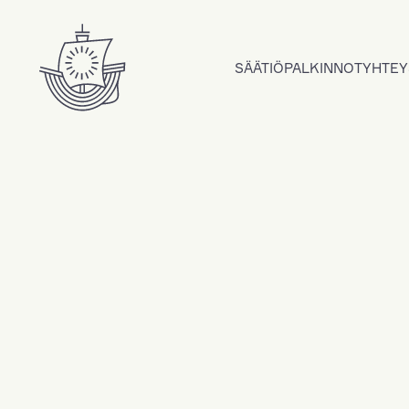
Hyppää sisältöön
SÄÄTIÖ
PALKINNOT
YHTEY