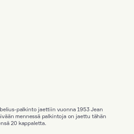
elius-palkinto jaettiin vuonna 1953 Jean
äivään mennessä palkintoja on jaettu tähän
nsä 20 kappaletta.