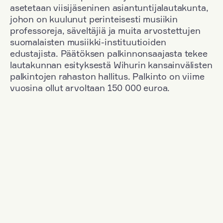
asetetaan viisijäseninen asiantuntijalautakunta,
johon on kuulunut perinteisesti musiikin
professoreja, säveltäjiä ja muita arvostettujen
suomalaisten musiikki-instituutioiden
edustajista. Päätöksen palkinnonsaajasta tekee
lautakunnan esityksestä Wihurin kansainvälisten
palkintojen rahaston hallitus. Palkinto on viime
vuosina ollut arvoltaan 150 000 euroa.
Suodata
Kansallisuus: Poland
+
Vuosi: 1955
+