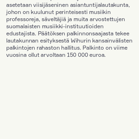
asetetaan viisijäseninen asiantuntijalautakunta,
johon on kuulunut perinteisesti musiikin
professoreja, säveltäjiä ja muita arvostettujen
suomalaisten musiikki-instituutioiden
edustajista. Päätöksen palkinnonsaajasta tekee
lautakunnan esityksestä Wihurin kansainvälisten
palkintojen rahaston hallitus. Palkinto on viime
vuosina ollut arvoltaan 150 000 euroa.
Suodata
Kansallisuus: Poland
+
Vuosi: 2012
+