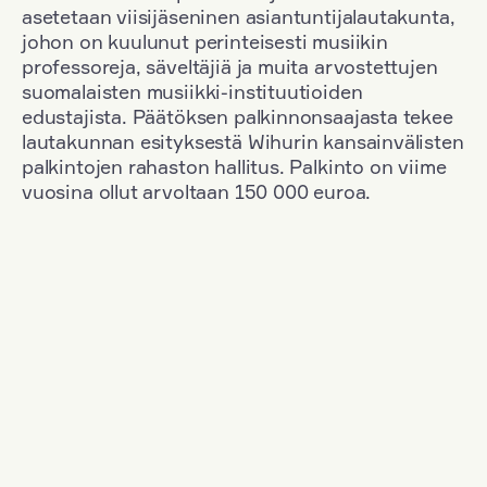
asetetaan viisijäseninen asiantuntijalautakunta,
johon on kuulunut perinteisesti musiikin
professoreja, säveltäjiä ja muita arvostettujen
suomalaisten musiikki-instituutioiden
edustajista. Päätöksen palkinnonsaajasta tekee
lautakunnan esityksestä Wihurin kansainvälisten
palkintojen rahaston hallitus. Palkinto on viime
vuosina ollut arvoltaan 150 000 euroa.
Suodata
Kansallisuus: Poland
+
Vuosi: 2003
+