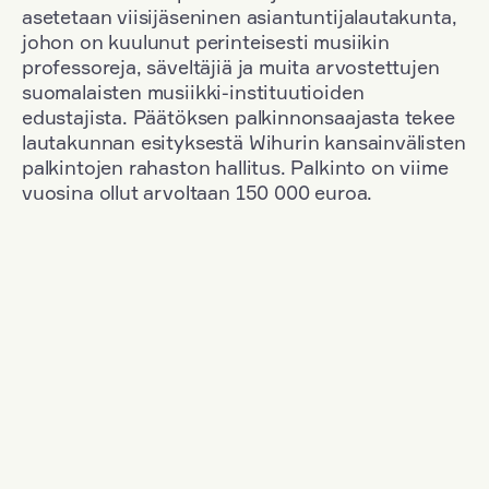
asetetaan viisijäseninen asiantuntijalautakunta,
johon on kuulunut perinteisesti musiikin
professoreja, säveltäjiä ja muita arvostettujen
suomalaisten musiikki-instituutioiden
edustajista. Päätöksen palkinnonsaajasta tekee
lautakunnan esityksestä Wihurin kansainvälisten
palkintojen rahaston hallitus. Palkinto on viime
vuosina ollut arvoltaan 150 000 euroa.
Suodata
Kansallisuus: Romania
+
Vuosi: 1955
+