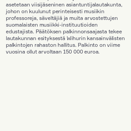
asetetaan viisijäseninen asiantuntijalautakunta,
johon on kuulunut perinteisesti musiikin
professoreja, säveltäjiä ja muita arvostettujen
suomalaisten musiikki-instituutioiden
edustajista. Päätöksen palkinnonsaajasta tekee
lautakunnan esityksestä Wihurin kansainvälisten
palkintojen rahaston hallitus. Palkinto on viime
vuosina ollut arvoltaan 150 000 euroa.
Suodata
Kansallisuus: Romania
+
Vuosi: 2000
+