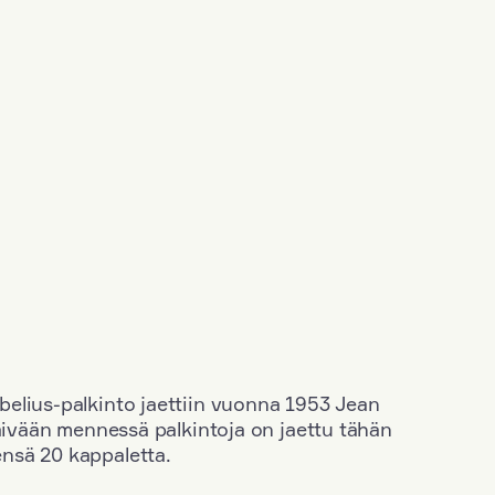
elius-palkinto jaettiin vuonna 1953 Jean
äivään mennessä palkintoja on jaettu tähän
nsä 20 kappaletta.