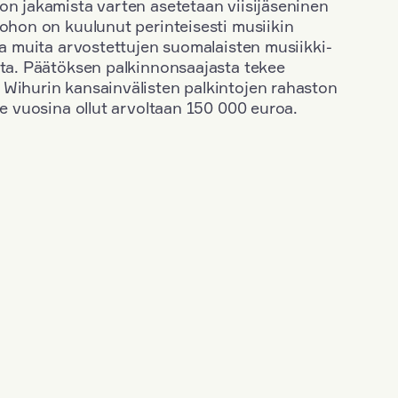
on jakamista varten asetetaan viisijäseninen
johon on kuulunut perinteisesti musiikin
 ja muita arvostettujen suomalaisten musiikki-
sta. Päätöksen palkinnonsaajasta tekee
 Wihurin kansainvälisten palkintojen rahaston
ime vuosina ollut arvoltaan 150 000 euroa.
+
Vuosi: 2023
+