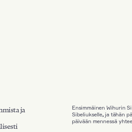
Ensimmäinen Wihurin Sib
mmista ja
Sibeliukselle
,
ja tähän p
päivään mennessä yhtee
lisesti