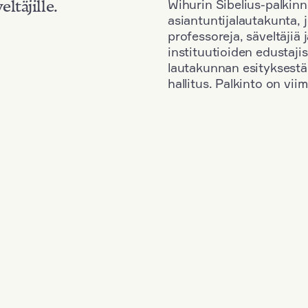
Wihurin Sibelius-palkinn
eltäjille.
asiantuntijalautakunta, 
professoreja, säveltäjiä
instituutioiden edustaji
lautakunnan esityksestä
hallitus. Palkinto on vi
Kansallisuus: Romania