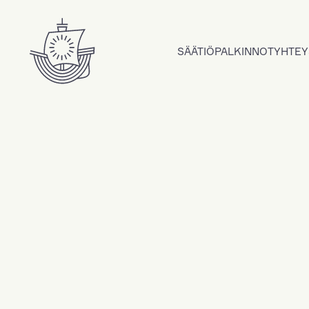
Hyppää sisältöön
SÄÄTIÖ
PALKINNOT
YHTEY