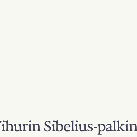
hurin Sibelius-palki