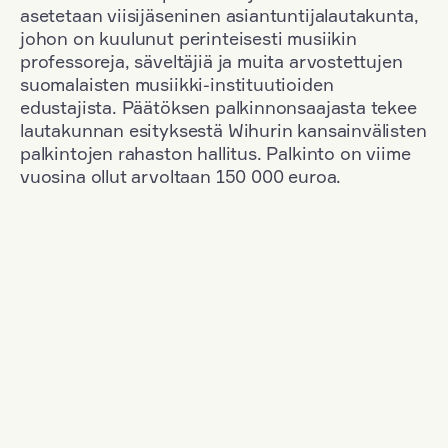
asetetaan viisijäseninen asiantuntijalautakunta,
johon on kuulunut perinteisesti musiikin
professoreja, säveltäjiä ja muita arvostettujen
suomalaisten musiikki-instituutioiden
edustajista. Päätöksen palkinnonsaajasta tekee
lautakunnan esityksestä Wihurin kansainvälisten
palkintojen rahaston hallitus. Palkinto on viime
vuosina ollut arvoltaan 150 000 euroa.
Suodata
Kansallisuus: Romania
+
Vuosi: 2017
+