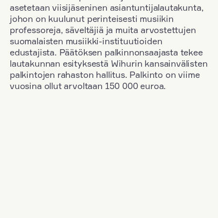
asetetaan viisijäseninen asiantuntijalautakunta,
johon on kuulunut perinteisesti musiikin
professoreja, säveltäjiä ja muita arvostettujen
suomalaisten musiikki-instituutioiden
edustajista. Päätöksen palkinnonsaajasta tekee
lautakunnan esityksestä Wihurin kansainvälisten
palkintojen rahaston hallitus. Palkinto on viime
vuosina ollut arvoltaan 150 000 euroa.
Suodata
Kansallisuus: Romania
+
Vuosi: 2017
+