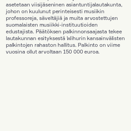
asetetaan viisijäseninen asiantuntijalautakunta,
johon on kuulunut perinteisesti musiikin
professoreja, säveltäjiä ja muita arvostettujen
suomalaisten musiikki-instituutioiden
edustajista. Päätöksen palkinnonsaajasta tekee
lautakunnan esityksestä Wihurin kansainvälisten
palkintojen rahaston hallitus. Palkinto on viime
vuosina ollut arvoltaan 150 000 euroa.
Suodata
Kansallisuus: Romania
+
Vuosi: 2017
+