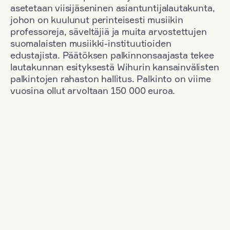
asetetaan viisijäseninen asiantuntijalautakunta,
johon on kuulunut perinteisesti musiikin
professoreja, säveltäjiä ja muita arvostettujen
suomalaisten musiikki-instituutioiden
edustajista. Päätöksen palkinnonsaajasta tekee
lautakunnan esityksestä Wihurin kansainvälisten
palkintojen rahaston hallitus. Palkinto on viime
vuosina ollut arvoltaan 150 000 euroa.
Suodata
Kansallisuus: Romania
+
Vuosi: 1955
+