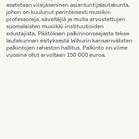
asetetaan viisijäseninen asiantuntijalautakunta,
johon on kuulunut perinteisesti musiikin
professoreja, säveltäjiä ja muita arvostettujen
suomalaisten musiikki-instituutioiden
edustajista. Päätöksen palkinnonsaajasta tekee
lautakunnan esityksestä Wihurin kansainvälisten
palkintojen rahaston hallitus. Palkinto on viime
vuosina ollut arvoltaan 150 000 euroa.
Suodata
Kansallisuus: Romania
+
Vuosi: 2000
+