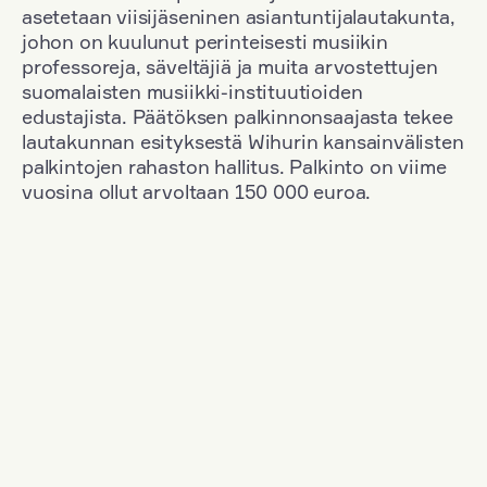
asetetaan viisijäseninen asiantuntijalautakunta,
johon on kuulunut perinteisesti musiikin
professoreja, säveltäjiä ja muita arvostettujen
suomalaisten musiikki-instituutioiden
edustajista. Päätöksen palkinnonsaajasta tekee
lautakunnan esityksestä Wihurin kansainvälisten
palkintojen rahaston hallitus. Palkinto on viime
vuosina ollut arvoltaan 150 000 euroa.
Suodata
Kansallisuus: Romania
+
Vuosi: 2023
+