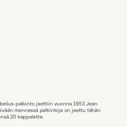
elius-palkinto jaettiin vuonna 1953 Jean
äivään mennessä palkintoja on jaettu tähän
nsä 20 kappaletta.