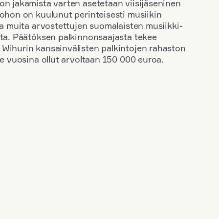
on jakamista varten asetetaan viisijäseninen
johon on kuulunut perinteisesti musiikin
 ja muita arvostettujen suomalaisten musiikki-
sta. Päätöksen palkinnonsaajasta tekee
 Wihurin kansainvälisten palkintojen rahaston
ime vuosina ollut arvoltaan 150 000 euroa.
+
Vuosi: 1963
+