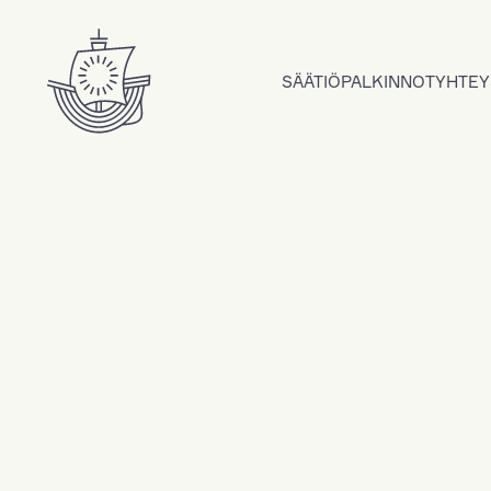
Hyppää sisältöön
SÄÄTIÖ
PALKINNOT
YHTEY