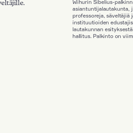
Wihurin Sibelius-palkinn
eltäjille.
asiantuntijalautakunta, 
professoreja, säveltäjiä
instituutioiden edustaji
lautakunnan esityksestä
hallitus. Palkinto on vi
Kansallisuus: Romania