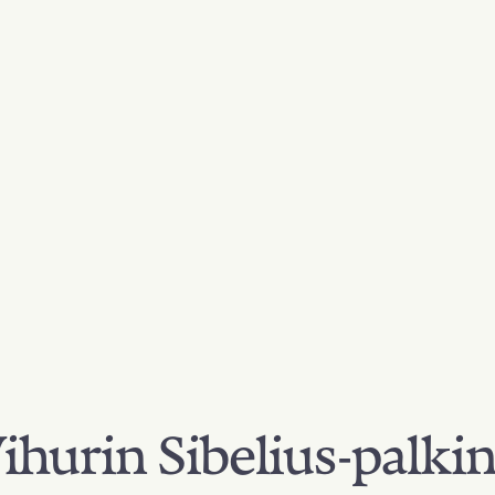
hurin Sibelius-palki