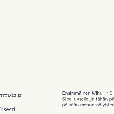
Ensimmäinen Wihurin Sib
mmista ja
Sibeliukselle
,
ja tähän p
päivään mennessä yhtee
lisesti