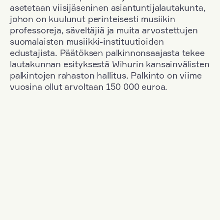
asetetaan viisijäseninen asiantuntijalautakunta,
johon on kuulunut perinteisesti musiikin
professoreja, säveltäjiä ja muita arvostettujen
suomalaisten musiikki-instituutioiden
edustajista. Päätöksen palkinnonsaajasta tekee
lautakunnan esityksestä Wihurin kansainvälisten
palkintojen rahaston hallitus. Palkinto on viime
vuosina ollut arvoltaan 150 000 euroa.
Suodata
Kansallisuus: Romania
+
Vuosi: 1971
+