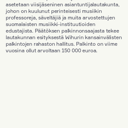
asetetaan viisijäseninen asiantuntijalautakunta,
johon on kuulunut perinteisesti musiikin
professoreja, säveltäjiä ja muita arvostettujen
suomalaisten musiikki-instituutioiden
edustajista. Päätöksen palkinnonsaajasta tekee
lautakunnan esityksestä Wihurin kansainvälisten
palkintojen rahaston hallitus. Palkinto on viime
vuosina ollut arvoltaan 150 000 euroa.
Suodata
Kansallisuus: Romania
+
Vuosi: 1963
+