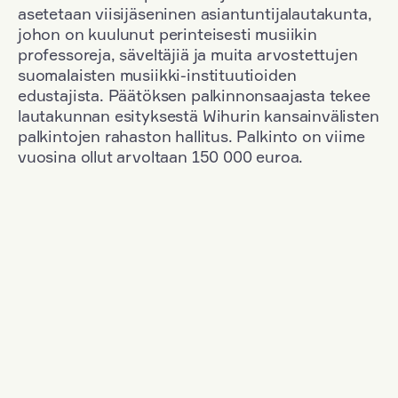
asetetaan viisijäseninen asiantuntijalautakunta,
johon on kuulunut perinteisesti musiikin
professoreja, säveltäjiä ja muita arvostettujen
suomalaisten musiikki-instituutioiden
edustajista. Päätöksen palkinnonsaajasta tekee
lautakunnan esityksestä Wihurin kansainvälisten
palkintojen rahaston hallitus. Palkinto on viime
vuosina ollut arvoltaan 150 000 euroa.
Suodata
Kansallisuus: Romania
+
Vuosi: 2017
+