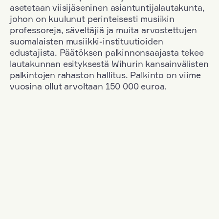
asetetaan viisijäseninen asiantuntijalautakunta,
johon on kuulunut perinteisesti musiikin
professoreja, säveltäjiä ja muita arvostettujen
suomalaisten musiikki-instituutioiden
edustajista. Päätöksen palkinnonsaajasta tekee
lautakunnan esityksestä Wihurin kansainvälisten
palkintojen rahaston hallitus. Palkinto on viime
vuosina ollut arvoltaan 150 000 euroa.
Suodata
Kansallisuus: Russia
+
Vuosi: 1953
+