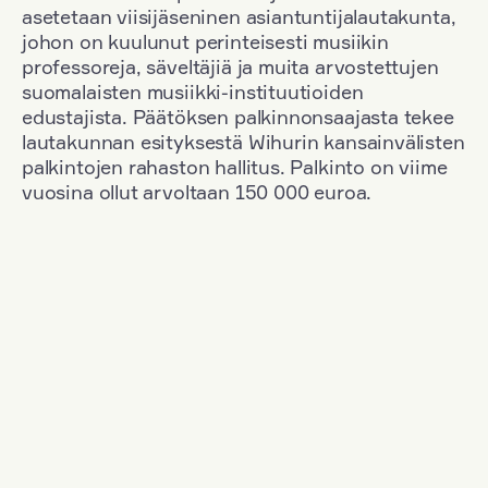
asetetaan viisijäseninen asiantuntijalautakunta,
johon on kuulunut perinteisesti musiikin
professoreja, säveltäjiä ja muita arvostettujen
suomalaisten musiikki-instituutioiden
edustajista. Päätöksen palkinnonsaajasta tekee
lautakunnan esityksestä Wihurin kansainvälisten
palkintojen rahaston hallitus. Palkinto on viime
vuosina ollut arvoltaan 150 000 euroa.
Suodata
Kansallisuus: Russia
+
Vuosi: 1953
+